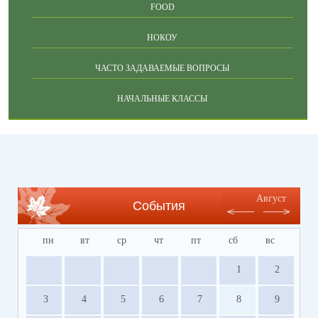
FOOD
НОКОУ
ЧАСТО ЗАДАВАЕМЫЕ ВОПРОСЫ
НАЧАЛЬНЫЕ КЛАССЫ
Август
События
пн
вт
ср
чт
пт
сб
вс
1
2
3
4
5
6
7
8
9